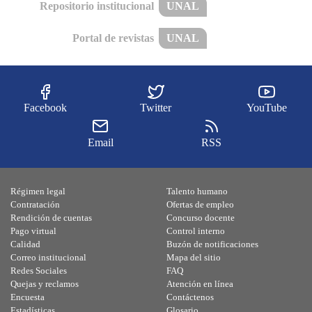
Repositorio institucional
UNAL
Portal de revistas
UNAL
Facebook
Twitter
YouTube
Email
RSS
Régimen legal
Talento humano
Contratación
Ofertas de empleo
Rendición de cuentas
Concurso docente
Pago virtual
Control interno
Calidad
Buzón de notificaciones
Correo institucional
Mapa del sitio
Redes Sociales
FAQ
Quejas y reclamos
Atención en línea
Encuesta
Contáctenos
Estadísticas
Glosario