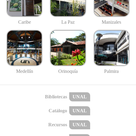
Caribe
La Paz
Manizales
Medellín
Palmira
Orinoquía
Bibliotecas
UNAL
Catálogo
UNAL
Recursos
UNAL