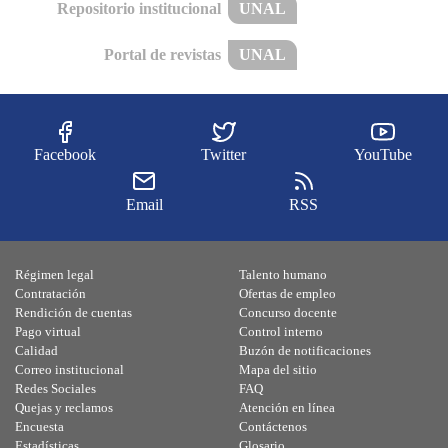
Repositorio institucional
UNAL
Portal de revistas
UNAL
Facebook
Twitter
YouTube
Email
RSS
Régimen legal
Talento humano
Contratación
Ofertas de empleo
Rendición de cuentas
Concurso docente
Pago virtual
Control interno
Calidad
Buzón de notificaciones
Correo institucional
Mapa del sitio
Redes Sociales
FAQ
Quejas y reclamos
Atención en línea
Encuesta
Contáctenos
Estadísticas
Glosario