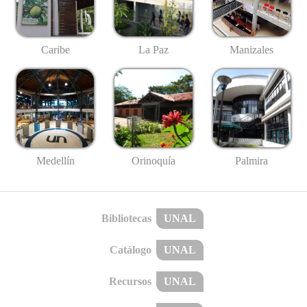
Caribe
La Paz
Manizales
Medellín
Palmira
Orinoquía
Bibliotecas
UNAL
Catálogo
UNAL
Recursos
UNAL