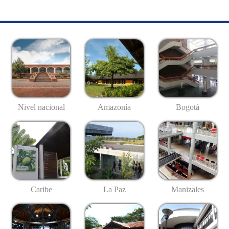
Nivel nacional
Amazonía
Bogotá
Caribe
La Paz
Manizales