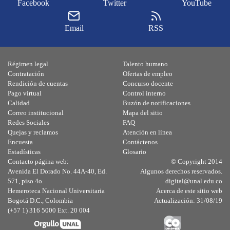
Facebook
Twitter
YouTube
Email
RSS
Régimen legal
Talento humano
Contratación
Ofertas de empleo
Rendición de cuentas
Concurso docente
Pago virtual
Control interno
Calidad
Buzón de notificaciones
Correo institucional
Mapa del sitio
Redes Sociales
FAQ
Quejas y reclamos
Atención en línea
Encuesta
Contáctenos
Estadísticas
Glosario
Contacto página web:
© Copyright 2014
Avenida El Dorado No. 44A-40, Ed.
Algunos derechos reservados.
571, piso 4o.
digital@unal.edu.co
Hemeroteca Nacional Universitaria
Acerca de este sitio web
Bogotá D.C., Colombia
Actualización: 31/08/19
(+57 1) 316 5000 Ext. 20 004