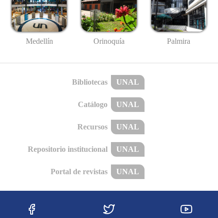
Medellín
Palmira
Orinoquía
Bibliotecas
UNAL
Catálogo
UNAL
Recursos
UNAL
Repositorio institucional
UNAL
Portal de revistas
UNAL