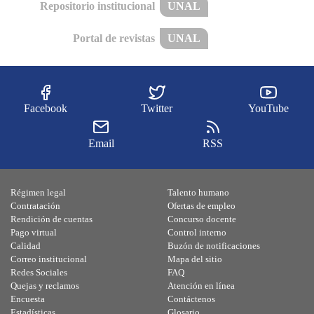
Repositorio institucional
UNAL
Portal de revistas
UNAL
Facebook
Twitter
YouTube
Email
RSS
Régimen legal
Talento humano
Contratación
Ofertas de empleo
Rendición de cuentas
Concurso docente
Pago virtual
Control interno
Calidad
Buzón de notificaciones
Correo institucional
Mapa del sitio
Redes Sociales
FAQ
Quejas y reclamos
Atención en línea
Encuesta
Contáctenos
Estadísticas
Glosario