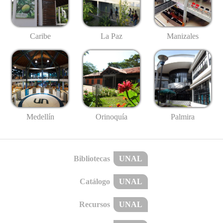
Caribe
La Paz
Manizales
Medellín
Palmira
Orinoquía
Bibliotecas
UNAL
Catálogo
UNAL
Recursos
UNAL