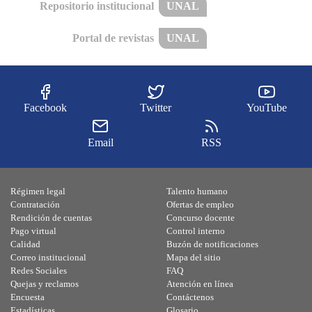
Repositorio institucional
UNAL
Portal de revistas
UNAL
Facebook
Twitter
YouTube
Email
RSS
Régimen legal
Talento humano
Contratación
Ofertas de empleo
Rendición de cuentas
Concurso docente
Pago virtual
Control interno
Calidad
Buzón de notificaciones
Correo institucional
Mapa del sitio
Redes Sociales
FAQ
Quejas y reclamos
Atención en línea
Encuesta
Contáctenos
Estadísticas
Glosario