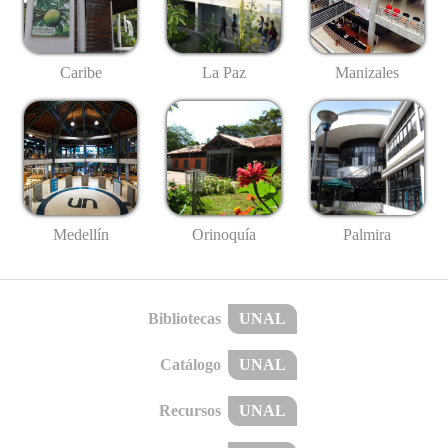
Caribe
La Paz
Manizales
Medellín
Palmira
Orinoquía
Bibliotecas
UNAL
Catálogo
UNAL
Recursos
UNAL