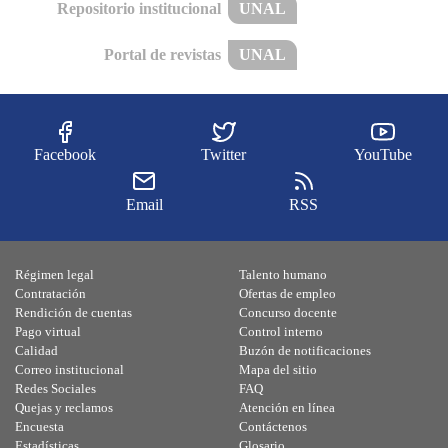
Repositorio institucional
UNAL
Portal de revistas
UNAL
Facebook
Twitter
YouTube
Email
RSS
Régimen legal
Talento humano
Contratación
Ofertas de empleo
Rendición de cuentas
Concurso docente
Pago virtual
Control interno
Calidad
Buzón de notificaciones
Correo institucional
Mapa del sitio
Redes Sociales
FAQ
Quejas y reclamos
Atención en línea
Encuesta
Contáctenos
Estadísticas
Glosario