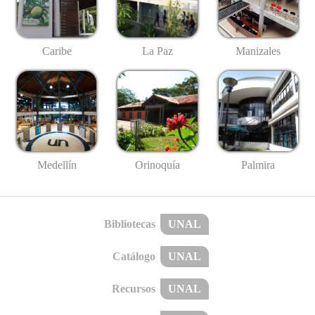
Caribe
La Paz
Manizales
Medellín
Palmira
Orinoquía
Bibliotecas
UNAL
Catálogo
UNAL
Recursos
UNAL