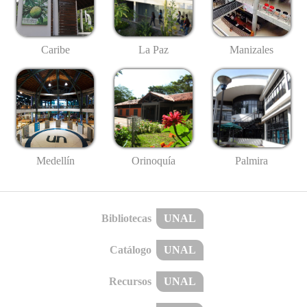
Caribe
La Paz
Manizales
Medellín
Palmira
Orinoquía
Bibliotecas
UNAL
Catálogo
UNAL
Recursos
UNAL