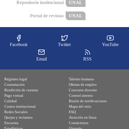
Repositorio institucional
UNAL
Portal de revistas
UNAL
Facebook
Twitter
YouTube
Email
RSS
Régimen legal
Talento humano
Contratación
Ofertas de empleo
Rendición de cuentas
Concurso docente
Pago virtual
Control interno
Calidad
Buzón de notificaciones
Correo institucional
Mapa del sitio
Redes Sociales
FAQ
Quejas y reclamos
Atención en línea
Encuesta
Contáctenos
Estadísticas
Glosario