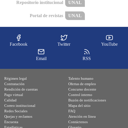
Repositorio institucional
UNAL
Portal de revistas
UNAL
Facebook
Twitter
YouTube
Email
RSS
Régimen legal
Talento humano
Contratación
Ofertas de empleo
Rendición de cuentas
Concurso docente
Pago virtual
Control interno
Calidad
Buzón de notificaciones
Correo institucional
Mapa del sitio
Redes Sociales
FAQ
Quejas y reclamos
Atención en línea
Encuesta
Contáctenos
Estadísticas
Glosario