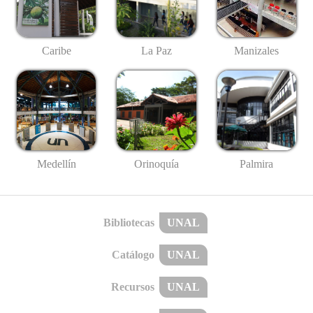
Caribe
La Paz
Manizales
Medellín
Palmira
Orinoquía
Bibliotecas
UNAL
Catálogo
UNAL
Recursos
UNAL