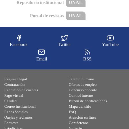
Repositorio institucional
UNAL
Portal de revistas
UNAL
Facebook
Twitter
YouTube
Email
RSS
Régimen legal
Talento humano
Contratación
Ofertas de empleo
Rendición de cuentas
Concurso docente
Pago virtual
Control interno
Calidad
Buzón de notificaciones
Correo institucional
Mapa del sitio
Redes Sociales
FAQ
Quejas y reclamos
Atención en línea
Encuesta
Contáctenos
Estadísticas
Glosario