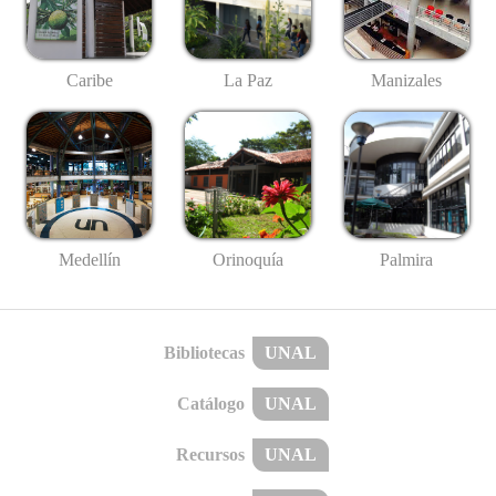
Caribe
La Paz
Manizales
Medellín
Palmira
Orinoquía
Bibliotecas
UNAL
Catálogo
UNAL
Recursos
UNAL