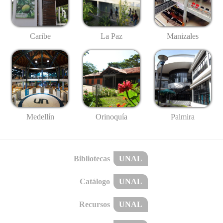
Caribe
La Paz
Manizales
Medellín
Palmira
Orinoquía
Bibliotecas
UNAL
Catálogo
UNAL
Recursos
UNAL