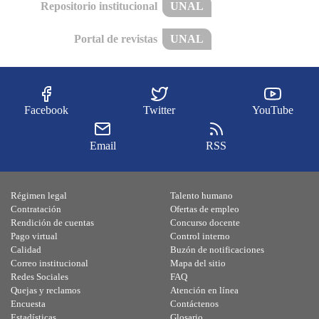
Repositorio institucional
UNAL
Portal de revistas
UNAL
Facebook
Twitter
YouTube
Email
RSS
Régimen legal
Talento humano
Contratación
Ofertas de empleo
Rendición de cuentas
Concurso docente
Pago virtual
Control interno
Calidad
Buzón de notificaciones
Correo institucional
Mapa del sitio
Redes Sociales
FAQ
Quejas y reclamos
Atención en línea
Encuesta
Contáctenos
Estadísticas
Glosario