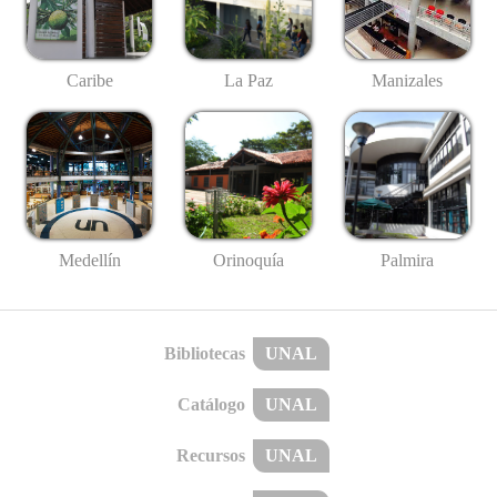
Caribe
La Paz
Manizales
Medellín
Palmira
Orinoquía
Bibliotecas
UNAL
Catálogo
UNAL
Recursos
UNAL