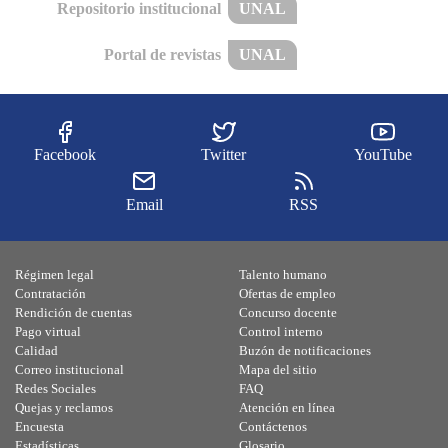
Repositorio institucional
UNAL
Portal de revistas
UNAL
Facebook
Twitter
YouTube
Email
RSS
Régimen legal
Talento humano
Contratación
Ofertas de empleo
Rendición de cuentas
Concurso docente
Pago virtual
Control interno
Calidad
Buzón de notificaciones
Correo institucional
Mapa del sitio
Redes Sociales
FAQ
Quejas y reclamos
Atención en línea
Encuesta
Contáctenos
Estadísticas
Glosario