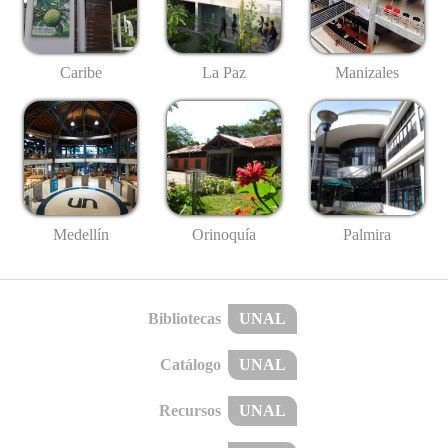
Caribe
La Paz
Manizales
Medellín
Palmira
Orinoquía
Bibliotecas
UNAL
Catálogo
UNAL
Recursos
UNAL