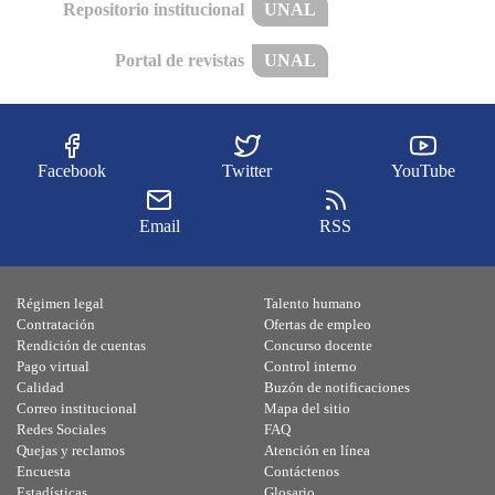
Repositorio institucional
UNAL
Portal de revistas
UNAL
Facebook
Twitter
YouTube
Email
RSS
Régimen legal
Talento humano
Contratación
Ofertas de empleo
Rendición de cuentas
Concurso docente
Pago virtual
Control interno
Calidad
Buzón de notificaciones
Correo institucional
Mapa del sitio
Redes Sociales
FAQ
Quejas y reclamos
Atención en línea
Encuesta
Contáctenos
Estadísticas
Glosario