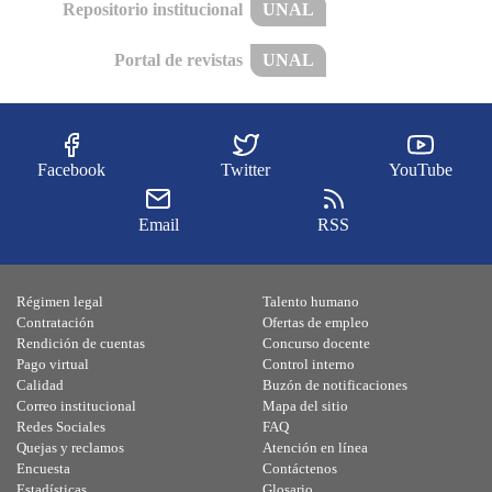
Repositorio institucional
UNAL
Portal de revistas
UNAL
Facebook
Twitter
YouTube
Email
RSS
Régimen legal
Talento humano
Contratación
Ofertas de empleo
Rendición de cuentas
Concurso docente
Pago virtual
Control interno
Calidad
Buzón de notificaciones
Correo institucional
Mapa del sitio
Redes Sociales
FAQ
Quejas y reclamos
Atención en línea
Encuesta
Contáctenos
Estadísticas
Glosario