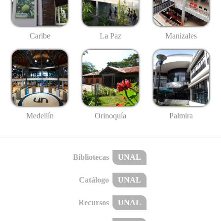
Caribe
La Paz
Manizales
Medellín
Palmira
Orinoquía
Bibliotecas
UNAL
Catálogo
UNAL
Recursos
UNAL