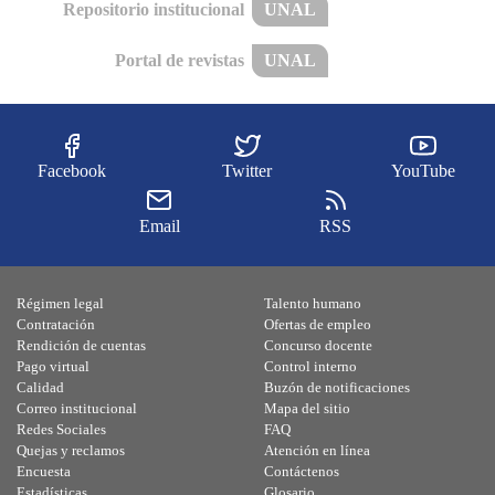
Repositorio institucional
UNAL
Portal de revistas
UNAL
Facebook
Twitter
YouTube
Email
RSS
Régimen legal
Talento humano
Contratación
Ofertas de empleo
Rendición de cuentas
Concurso docente
Pago virtual
Control interno
Calidad
Buzón de notificaciones
Correo institucional
Mapa del sitio
Redes Sociales
FAQ
Quejas y reclamos
Atención en línea
Encuesta
Contáctenos
Estadísticas
Glosario