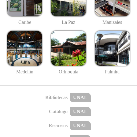
Caribe
La Paz
Manizales
Medellín
Palmira
Orinoquía
Bibliotecas
UNAL
Catálogo
UNAL
Recursos
UNAL