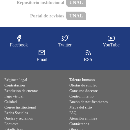
Repositorio institucional
UNAL
Portal de revistas
UNAL
Facebook
Twitter
YouTube
Email
RSS
Régimen legal
Talento humano
Contratación
Ofertas de empleo
Rendición de cuentas
Concurso docente
Pago virtual
Control interno
Calidad
Buzón de notificaciones
Correo institucional
Mapa del sitio
Redes Sociales
FAQ
Quejas y reclamos
Atención en línea
Encuesta
Contáctenos
Estadísticas
Glosario