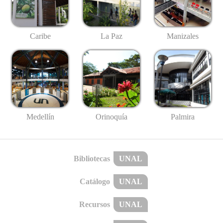
Caribe
La Paz
Manizales
Medellín
Palmira
Orinoquía
Bibliotecas
UNAL
Catálogo
UNAL
Recursos
UNAL