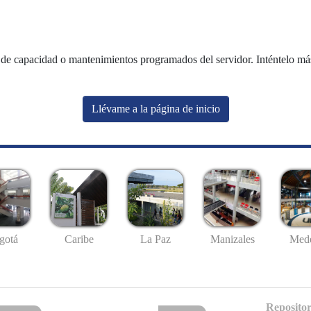
de capacidad o mantenimientos programados del servidor. Inténtelo más 
Llévame a la página de inicio
gotá
Caribe
La Paz
Manizales
Mede
Repositor