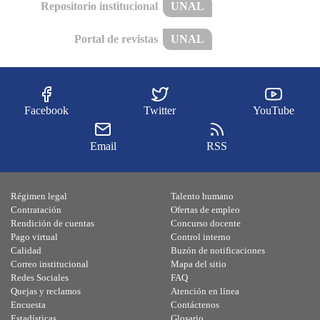
Repositorio institucional
UNAL
Portal de revistas
UNAL
Facebook
Twitter
YouTube
Email
RSS
Régimen legal
Talento humano
Contratación
Ofertas de empleo
Rendición de cuentas
Concurso docente
Pago virtual
Control interno
Calidad
Buzón de notificaciones
Correo institucional
Mapa del sitio
Redes Sociales
FAQ
Quejas y reclamos
Atención en línea
Encuesta
Contáctenos
Estadísticas
Glosario