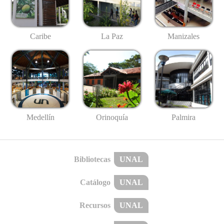
Caribe
La Paz
Manizales
Medellín
Palmira
Orinoquía
Bibliotecas
UNAL
Catálogo
UNAL
Recursos
UNAL