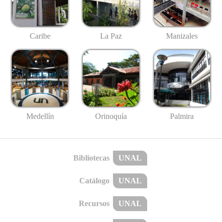
Caribe
La Paz
Manizales
Medellín
Palmira
Orinoquía
Bibliotecas
UNAL
Catálogo
UNAL
Recursos
UNAL