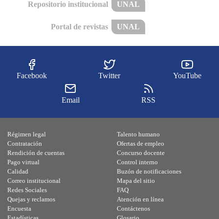
Repositorio institucional
UNAL
Portal de revistas
UNAL
Facebook
Twitter
YouTube
Email
RSS
Régimen legal
Talento humano
Contratación
Ofertas de empleo
Rendición de cuentas
Concurso docente
Pago virtual
Control interno
Calidad
Buzón de notificaciones
Correo institucional
Mapa del sitio
Redes Sociales
FAQ
Quejas y reclamos
Atención en línea
Encuesta
Contáctenos
Estadísticas
Glosario