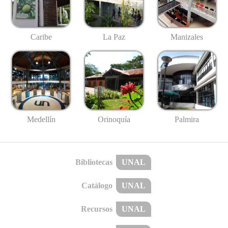
Caribe
La Paz
Manizales
Medellín
Palmira
Orinoquía
Bibliotecas
UNAL
Catálogo
UNAL
Recursos
UNAL