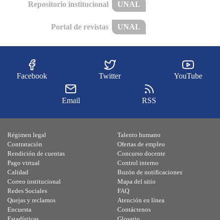
Repositorio institucional
UNAL
Portal de revistas
UNAL
Facebook
Twitter
YouTube
Email
RSS
Régimen legal
Talento humano
Contratación
Ofertas de empleo
Rendición de cuentas
Concurso docente
Pago virtual
Control interno
Calidad
Buzón de notificaciones
Correo institucional
Mapa del sitio
Redes Sociales
FAQ
Quejas y reclamos
Atención en línea
Encuesta
Contáctenos
Estadísticas
Glosario