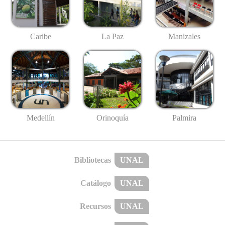
Caribe
La Paz
Manizales
Medellín
Palmira
Orinoquía
Bibliotecas
UNAL
Catálogo
UNAL
Recursos
UNAL