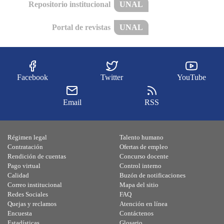
Repositorio institucional
UNAL
Portal de revistas
UNAL
Facebook
Twitter
YouTube
Email
RSS
Régimen legal
Talento humano
Contratación
Ofertas de empleo
Rendición de cuentas
Concurso docente
Pago virtual
Control interno
Calidad
Buzón de notificaciones
Correo institucional
Mapa del sitio
Redes Sociales
FAQ
Quejas y reclamos
Atención en línea
Encuesta
Contáctenos
Estadísticas
Glosario