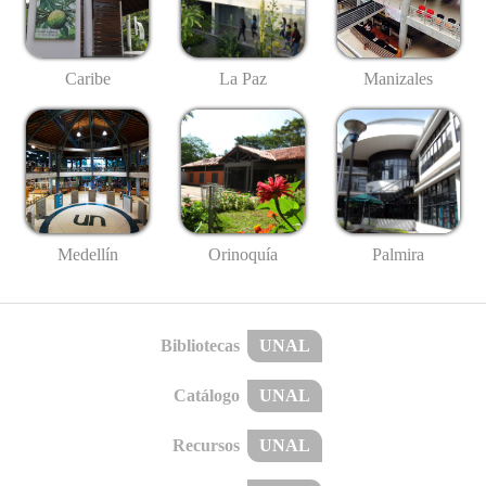
Caribe
La Paz
Manizales
Medellín
Palmira
Orinoquía
Bibliotecas
UNAL
Catálogo
UNAL
Recursos
UNAL