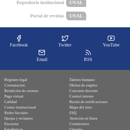
Repositorio institucional
UNAL
Portal de revistas
UNAL
Facebook
Twitter
YouTube
Email
RSS
Régimen legal
Talento humano
Contratación
Ofertas de empleo
Rendición de cuentas
Concurso docente
Pago virtual
Control interno
Calidad
Buzón de notificaciones
Correo institucional
Mapa del sitio
Redes Sociales
FAQ
Quejas y reclamos
Atención en línea
Encuesta
Contáctenos
Estadísticas
Glosario