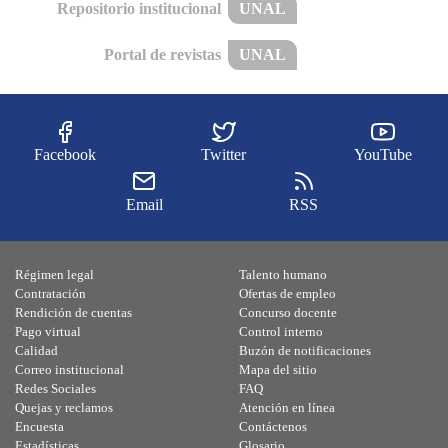
Repositorio institucional
UNAL
Portal de revistas
UNAL
Facebook
Twitter
YouTube
Email
RSS
Régimen legal
Talento humano
Contratación
Ofertas de empleo
Rendición de cuentas
Concurso docente
Pago virtual
Control interno
Calidad
Buzón de notificaciones
Correo institucional
Mapa del sitio
Redes Sociales
FAQ
Quejas y reclamos
Atención en línea
Encuesta
Contáctenos
Estadísticas
Glosario