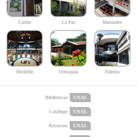
Caribe
La Paz
Manizales
Medellín
Palmira
Orinoquía
Bibliotecas
UNAL
Catálogo
UNAL
Recursos
UNAL