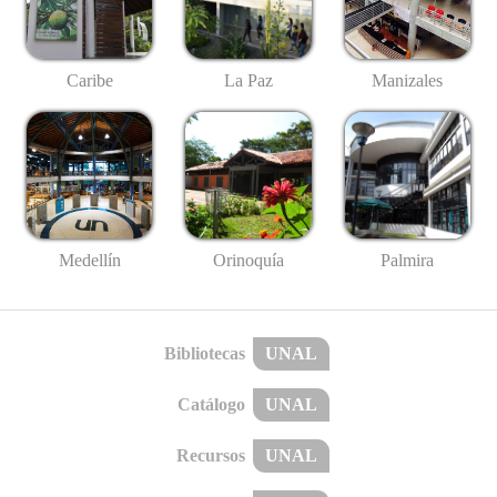
Caribe
La Paz
Manizales
Medellín
Palmira
Orinoquía
Bibliotecas
UNAL
Catálogo
UNAL
Recursos
UNAL