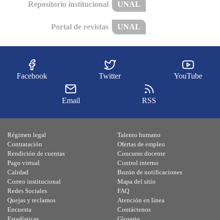
Repositorio institucional
UNAL
Portal de revistas
UNAL
Facebook
Twitter
YouTube
Email
RSS
Régimen legal
Talento humano
Contratación
Ofertas de empleo
Rendición de cuentas
Concurso docente
Pago virtual
Control interno
Calidad
Buzón de notificaciones
Correo institucional
Mapa del sitio
Redes Sociales
FAQ
Quejas y reclamos
Atención en línea
Encuesta
Contáctenos
Estadísticas
Glosario