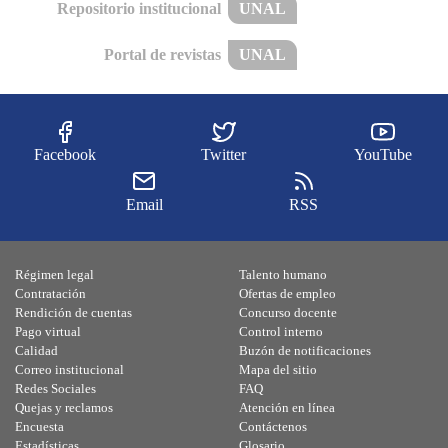
Repositorio institucional
UNAL
Portal de revistas
UNAL
Facebook
Twitter
YouTube
Email
RSS
Régimen legal
Talento humano
Contratación
Ofertas de empleo
Rendición de cuentas
Concurso docente
Pago virtual
Control interno
Calidad
Buzón de notificaciones
Correo institucional
Mapa del sitio
Redes Sociales
FAQ
Quejas y reclamos
Atención en línea
Encuesta
Contáctenos
Estadísticas
Glosario