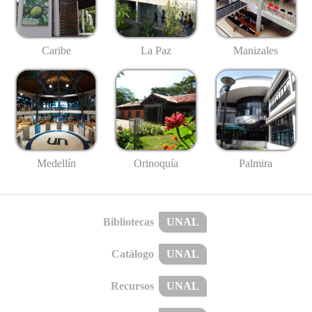
Caribe
La Paz
Manizales
Medellín
Palmira
Orinoquía
Bibliotecas
UNAL
Catálogo
UNAL
Recursos
UNAL