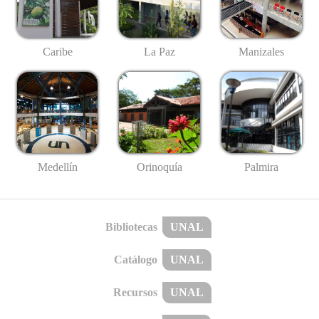
Caribe
La Paz
Manizales
Medellín
Palmira
Orinoquía
Bibliotecas
UNAL
Catálogo
UNAL
Recursos
UNAL