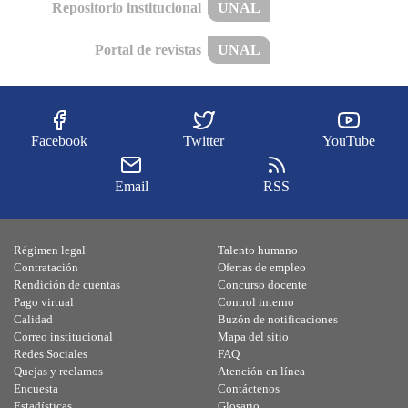
Repositorio institucional
UNAL
Portal de revistas
UNAL
Facebook
Twitter
YouTube
Email
RSS
Régimen legal
Talento humano
Contratación
Ofertas de empleo
Rendición de cuentas
Concurso docente
Pago virtual
Control interno
Calidad
Buzón de notificaciones
Correo institucional
Mapa del sitio
Redes Sociales
FAQ
Quejas y reclamos
Atención en línea
Encuesta
Contáctenos
Estadísticas
Glosario