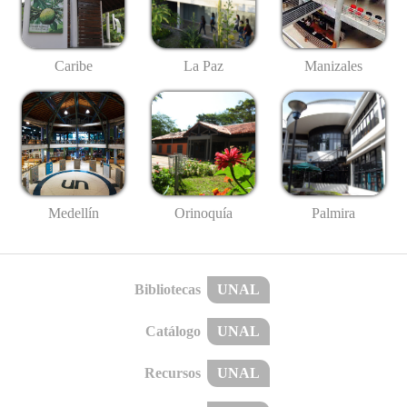
Caribe
La Paz
Manizales
Medellín
Palmira
Orinoquía
Bibliotecas
UNAL
Catálogo
UNAL
Recursos
UNAL