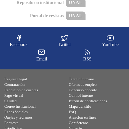
Repositorio institucional
UNAL
Portal de revistas
UNAL
Facebook
Twitter
YouTube
Email
RSS
Régimen legal
Talento humano
Contratación
Ofertas de empleo
Rendición de cuentas
Concurso docente
Pago virtual
Control interno
Calidad
Buzón de notificaciones
Correo institucional
Mapa del sitio
Redes Sociales
FAQ
Quejas y reclamos
Atención en línea
Encuesta
Contáctenos
Estadísticas
Glosario