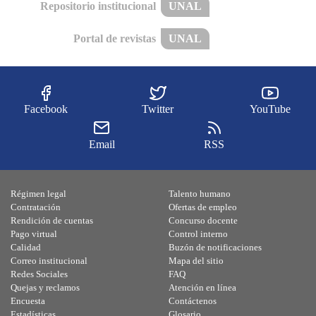
Repositorio institucional
UNAL
Portal de revistas
UNAL
Facebook
Twitter
YouTube
Email
RSS
Régimen legal
Talento humano
Contratación
Ofertas de empleo
Rendición de cuentas
Concurso docente
Pago virtual
Control interno
Calidad
Buzón de notificaciones
Correo institucional
Mapa del sitio
Redes Sociales
FAQ
Quejas y reclamos
Atención en línea
Encuesta
Contáctenos
Estadísticas
Glosario