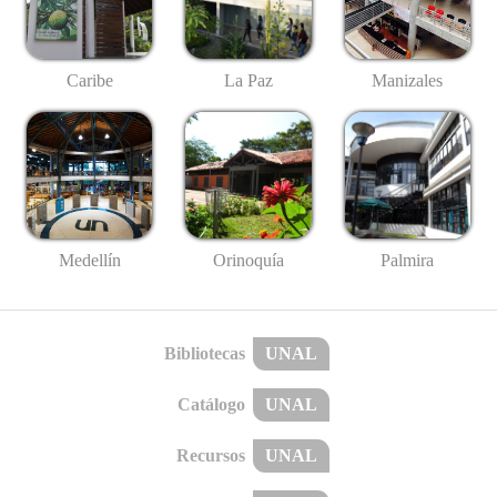
Caribe
La Paz
Manizales
Medellín
Palmira
Orinoquía
Bibliotecas
UNAL
Catálogo
UNAL
Recursos
UNAL