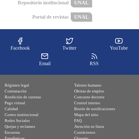
Repositorio institucional
UNAL
Portal de revistas
UNAL
Facebook
Twitter
YouTube
Email
RSS
Régimen legal
Talento humano
Contratación
Ofertas de empleo
Rendición de cuentas
Concurso docente
Pago virtual
Control interno
Calidad
Buzón de notificaciones
Correo institucional
Mapa del sitio
Redes Sociales
FAQ
Quejas y reclamos
Atención en línea
Encuesta
Contáctenos
Estadísticas
Glosario