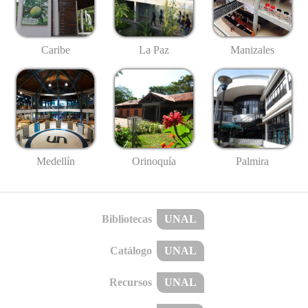
Caribe
La Paz
Manizales
Medellín
Palmira
Orinoquía
Bibliotecas
UNAL
Catálogo
UNAL
Recursos
UNAL