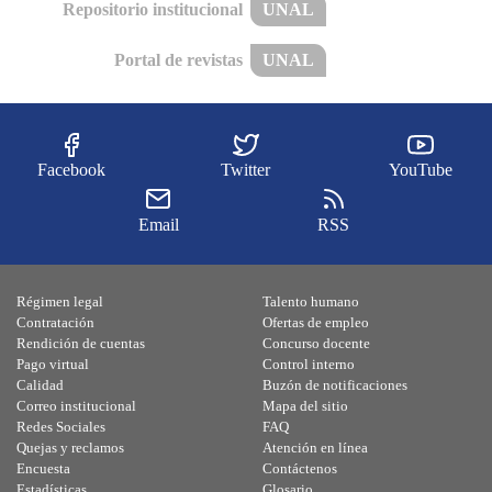
Repositorio institucional
UNAL
Portal de revistas
UNAL
Facebook
Twitter
YouTube
Email
RSS
Régimen legal
Talento humano
Contratación
Ofertas de empleo
Rendición de cuentas
Concurso docente
Pago virtual
Control interno
Calidad
Buzón de notificaciones
Correo institucional
Mapa del sitio
Redes Sociales
FAQ
Quejas y reclamos
Atención en línea
Encuesta
Contáctenos
Estadísticas
Glosario