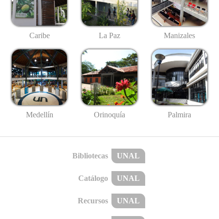
Caribe
La Paz
Manizales
Medellín
Palmira
Orinoquía
Bibliotecas
UNAL
Catálogo
UNAL
Recursos
UNAL