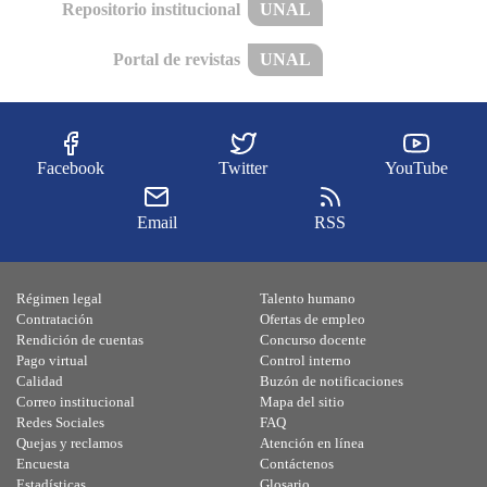
Repositorio institucional
UNAL
Portal de revistas
UNAL
Facebook
Twitter
YouTube
Email
RSS
Régimen legal
Talento humano
Contratación
Ofertas de empleo
Rendición de cuentas
Concurso docente
Pago virtual
Control interno
Calidad
Buzón de notificaciones
Correo institucional
Mapa del sitio
Redes Sociales
FAQ
Quejas y reclamos
Atención en línea
Encuesta
Contáctenos
Estadísticas
Glosario