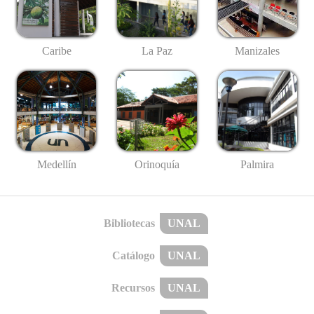
Caribe
La Paz
Manizales
Medellín
Palmira
Orinoquía
Bibliotecas
UNAL
Catálogo
UNAL
Recursos
UNAL