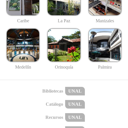
Caribe
La Paz
Manizales
Medellín
Palmira
Orinoquía
Bibliotecas
UNAL
Catálogo
UNAL
Recursos
UNAL