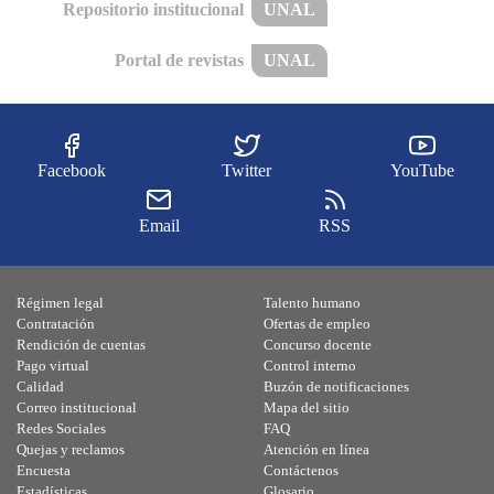
Repositorio institucional
UNAL
Portal de revistas
UNAL
Facebook
Twitter
YouTube
Email
RSS
Régimen legal
Talento humano
Contratación
Ofertas de empleo
Rendición de cuentas
Concurso docente
Pago virtual
Control interno
Calidad
Buzón de notificaciones
Correo institucional
Mapa del sitio
Redes Sociales
FAQ
Quejas y reclamos
Atención en línea
Encuesta
Contáctenos
Estadísticas
Glosario