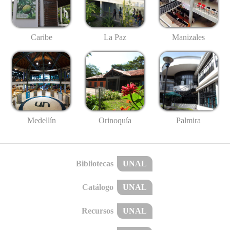
Caribe
La Paz
Manizales
Medellín
Palmira
Orinoquía
Bibliotecas
UNAL
Catálogo
UNAL
Recursos
UNAL