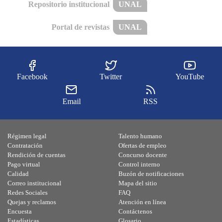
Repositorio institucional
UNAL
Portal de revistas
UNAL
Facebook
Twitter
YouTube
Email
RSS
Régimen legal
Talento humano
Contratación
Ofertas de empleo
Rendición de cuentas
Concurso docente
Pago virtual
Control interno
Calidad
Buzón de notificaciones
Correo institucional
Mapa del sitio
Redes Sociales
FAQ
Quejas y reclamos
Atención en línea
Encuesta
Contáctenos
Estadísticas
Glosario