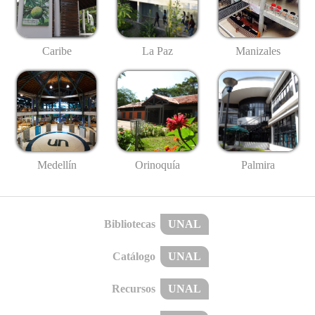
Caribe
La Paz
Manizales
Medellín
Palmira
Orinoquía
Bibliotecas
UNAL
Catálogo
UNAL
Recursos
UNAL