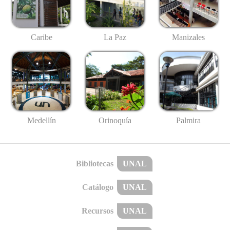
Caribe
La Paz
Manizales
Medellín
Palmira
Orinoquía
Bibliotecas
UNAL
Catálogo
UNAL
Recursos
UNAL