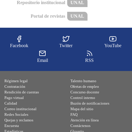
Repositorio institucional
UNAL
Portal de revistas
UNAL
Facebook
Twitter
YouTube
Email
RSS
Régimen legal
Talento humano
Contratación
Ofertas de empleo
Rendición de cuentas
Concurso docente
Pago virtual
Control interno
Calidad
Buzón de notificaciones
Correo institucional
Mapa del sitio
Redes Sociales
FAQ
Quejas y reclamos
Atención en línea
Encuesta
Contáctenos
Estadísticas
Glosario