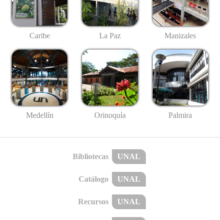
Caribe
La Paz
Manizales
Medellín
Palmira
Orinoquía
Bibliotecas
UNAL
Catálogo
UNAL
Recursos
UNAL