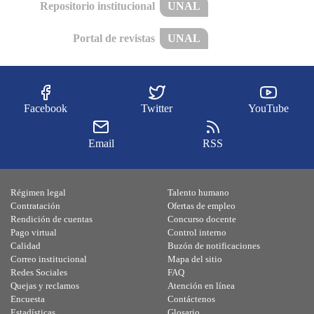
Repositorio institucional
UNAL
Portal de revistas
UNAL
Facebook
Twitter
YouTube
Email
RSS
Régimen legal
Talento humano
Contratación
Ofertas de empleo
Rendición de cuentas
Concurso docente
Pago virtual
Control interno
Calidad
Buzón de notificaciones
Correo institucional
Mapa del sitio
Redes Sociales
FAQ
Quejas y reclamos
Atención en línea
Encuesta
Contáctenos
Estadísticas
Glosario