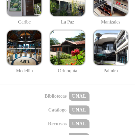
Caribe
La Paz
Manizales
Medellín
Palmira
Orinoquía
Bibliotecas
UNAL
Catálogo
UNAL
Recursos
UNAL