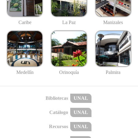
Caribe
La Paz
Manizales
Medellín
Palmira
Orinoquía
Bibliotecas
UNAL
Catálogo
UNAL
Recursos
UNAL