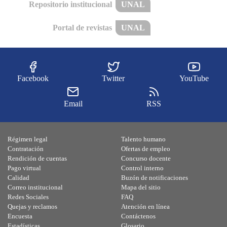
Repositorio institucional
UNAL
Portal de revistas
UNAL
Facebook
Twitter
YouTube
Email
RSS
Régimen legal
Talento humano
Contratación
Ofertas de empleo
Rendición de cuentas
Concurso docente
Pago virtual
Control interno
Calidad
Buzón de notificaciones
Correo institucional
Mapa del sitio
Redes Sociales
FAQ
Quejas y reclamos
Atención en línea
Encuesta
Contáctenos
Estadísticas
Glosario