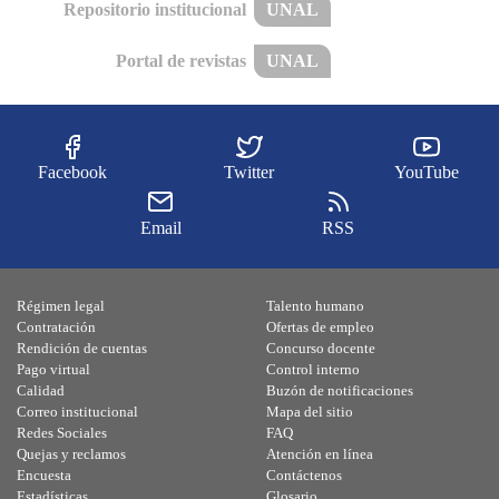
Repositorio institucional
UNAL
Portal de revistas
UNAL
Facebook
Twitter
YouTube
Email
RSS
Régimen legal
Talento humano
Contratación
Ofertas de empleo
Rendición de cuentas
Concurso docente
Pago virtual
Control interno
Calidad
Buzón de notificaciones
Correo institucional
Mapa del sitio
Redes Sociales
FAQ
Quejas y reclamos
Atención en línea
Encuesta
Contáctenos
Estadísticas
Glosario