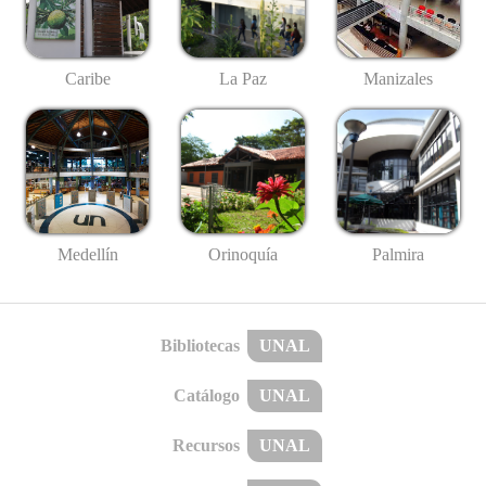
Caribe
La Paz
Manizales
Medellín
Palmira
Orinoquía
Bibliotecas
UNAL
Catálogo
UNAL
Recursos
UNAL