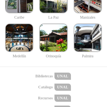
Caribe
La Paz
Manizales
Medellín
Palmira
Orinoquía
Bibliotecas
UNAL
Catálogo
UNAL
Recursos
UNAL