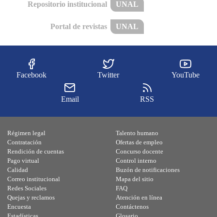
Repositorio institucional
UNAL
Portal de revistas
UNAL
Facebook
Twitter
YouTube
Email
RSS
Régimen legal
Talento humano
Contratación
Ofertas de empleo
Rendición de cuentas
Concurso docente
Pago virtual
Control interno
Calidad
Buzón de notificaciones
Correo institucional
Mapa del sitio
Redes Sociales
FAQ
Quejas y reclamos
Atención en línea
Encuesta
Contáctenos
Estadísticas
Glosario