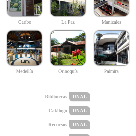
Caribe
La Paz
Manizales
Medellín
Palmira
Orinoquía
Bibliotecas
UNAL
Catálogo
UNAL
Recursos
UNAL