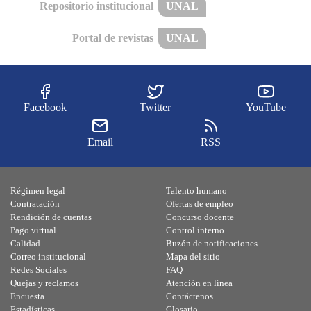
Repositorio institucional
UNAL
Portal de revistas
UNAL
Facebook
Twitter
YouTube
Email
RSS
Régimen legal
Talento humano
Contratación
Ofertas de empleo
Rendición de cuentas
Concurso docente
Pago virtual
Control interno
Calidad
Buzón de notificaciones
Correo institucional
Mapa del sitio
Redes Sociales
FAQ
Quejas y reclamos
Atención en línea
Encuesta
Contáctenos
Estadísticas
Glosario