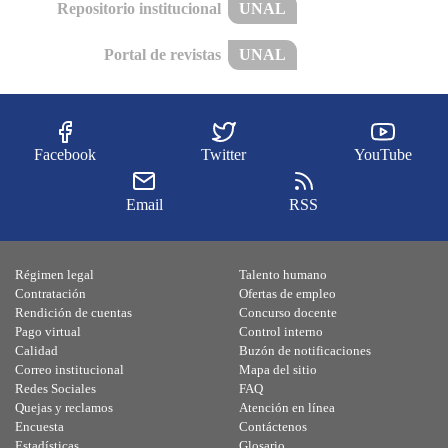
Repositorio institucional
UNAL
Portal de revistas
UNAL
Facebook
Twitter
YouTube
Email
RSS
Régimen legal
Talento humano
Contratación
Ofertas de empleo
Rendición de cuentas
Concurso docente
Pago virtual
Control interno
Calidad
Buzón de notificaciones
Correo institucional
Mapa del sitio
Redes Sociales
FAQ
Quejas y reclamos
Atención en línea
Encuesta
Contáctenos
Estadísticas
Glosario