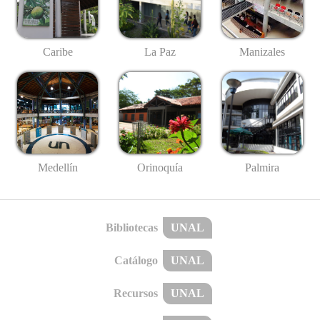
Caribe
La Paz
Manizales
Medellín
Palmira
Orinoquía
Bibliotecas
UNAL
Catálogo
UNAL
Recursos
UNAL