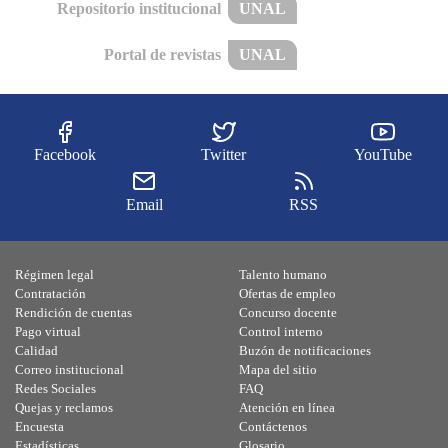
Repositorio institucional
UNAL
Portal de revistas
UNAL
Facebook
Twitter
YouTube
Email
RSS
Régimen legal
Talento humano
Contratación
Ofertas de empleo
Rendición de cuentas
Concurso docente
Pago virtual
Control interno
Calidad
Buzón de notificaciones
Correo institucional
Mapa del sitio
Redes Sociales
FAQ
Quejas y reclamos
Atención en línea
Encuesta
Contáctenos
Estadísticas
Glosario