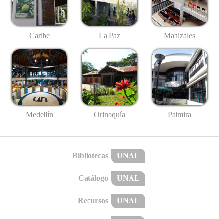
Caribe
La Paz
Manizales
Medellín
Palmira
Orinoquía
Bibliotecas
UNAL
Catálogo
UNAL
Recursos
UNAL