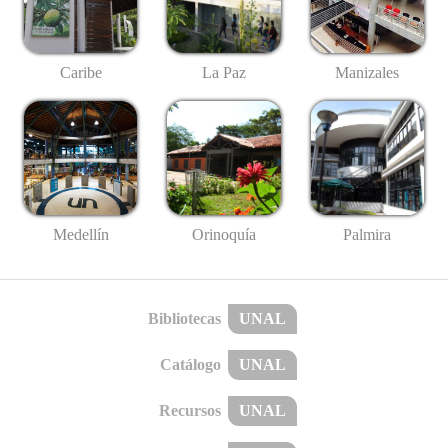
Caribe
La Paz
Manizales
Medellín
Palmira
Orinoquía
Bibliotecas
UNAL
Catálogo
UNAL
Recursos
UNAL