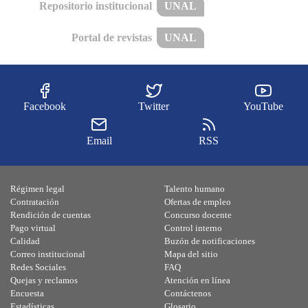
Repositorio institucional
UNAL
Portal de revistas
UNAL
Facebook
Twitter
YouTube
Email
RSS
Régimen legal
Talento humano
Contratación
Ofertas de empleo
Rendición de cuentas
Concurso docente
Pago virtual
Control interno
Calidad
Buzón de notificaciones
Correo institucional
Mapa del sitio
Redes Sociales
FAQ
Quejas y reclamos
Atención en línea
Encuesta
Contáctenos
Estadísticas
Glosario