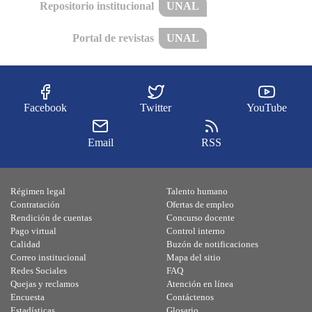
Repositorio institucional
UNAL
Portal de revistas
UNAL
Facebook
Twitter
YouTube
Email
RSS
Régimen legal
Talento humano
Contratación
Ofertas de empleo
Rendición de cuentas
Concurso docente
Pago virtual
Control interno
Calidad
Buzón de notificaciones
Correo institucional
Mapa del sitio
Redes Sociales
FAQ
Quejas y reclamos
Atención en línea
Encuesta
Contáctenos
Estadísticas
Glosario