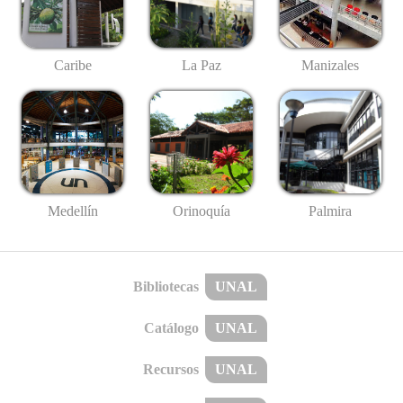
Caribe
La Paz
Manizales
Medellín
Palmira
Orinoquía
Bibliotecas
UNAL
Catálogo
UNAL
Recursos
UNAL