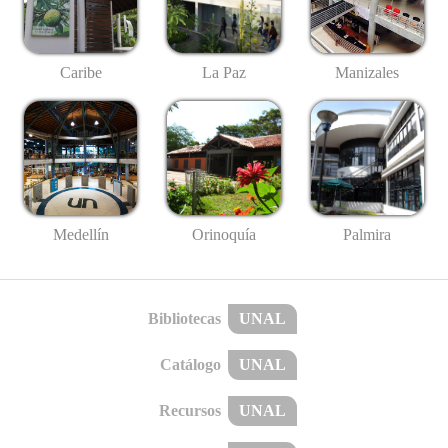
Caribe
La Paz
Manizales
Medellín
Palmira
Orinoquía
Bibliotecas
UNAL
Catálogo
UNAL
Recursos
UNAL