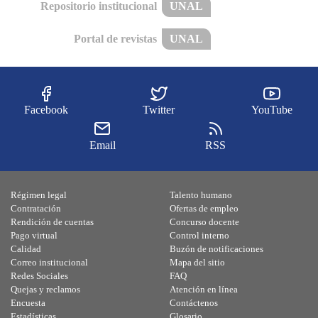
Repositorio institucional
UNAL
Portal de revistas
UNAL
Facebook
Twitter
YouTube
Email
RSS
Régimen legal
Talento humano
Contratación
Ofertas de empleo
Rendición de cuentas
Concurso docente
Pago virtual
Control interno
Calidad
Buzón de notificaciones
Correo institucional
Mapa del sitio
Redes Sociales
FAQ
Quejas y reclamos
Atención en línea
Encuesta
Contáctenos
Estadísticas
Glosario