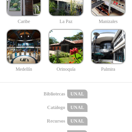
Caribe
La Paz
Manizales
Medellín
Palmira
Orinoquía
Bibliotecas
UNAL
Catálogo
UNAL
Recursos
UNAL