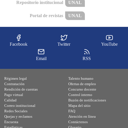
Repositorio institucional
UNAL
Portal de revistas
UNAL
Facebook
Twitter
YouTube
Email
RSS
Régimen legal
Talento humano
Contratación
Ofertas de empleo
Rendición de cuentas
Concurso docente
Pago virtual
Control interno
Calidad
Buzón de notificaciones
Correo institucional
Mapa del sitio
Redes Sociales
FAQ
Quejas y reclamos
Atención en línea
Encuesta
Contáctenos
Estadísticas
Glosario