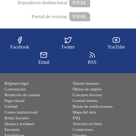
Repositorio institucional
UNAL
Portal de revistas
UNAL
Facebook
Twitter
YouTube
Email
RSS
Régimen legal
Talento humano
Contratación
Ofertas de empleo
Rendición de cuentas
Concurso docente
Pago virtual
Control interno
Calidad
Buzón de notificaciones
Correo institucional
Mapa del sitio
Redes Sociales
FAQ
Quejas y reclamos
Atención en línea
Encuesta
Contáctenos
Estadísticas
Glosario