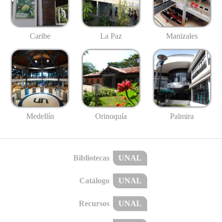
Caribe
La Paz
Manizales
Medellín
Palmira
Orinoquía
Bibliotecas
UNAL
Catálogo
UNAL
Recursos
UNAL