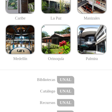
Caribe
La Paz
Manizales
Medellín
Palmira
Orinoquía
Bibliotecas
UNAL
Catálogo
UNAL
Recursos
UNAL