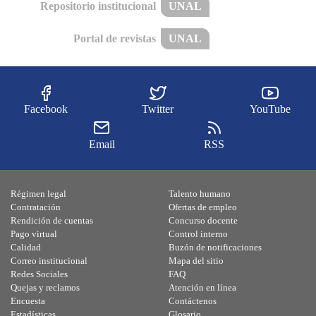
Repositorio institucional
UNAL
Portal de revistas
UNAL
Facebook
Twitter
YouTube
Email
RSS
Régimen legal
Talento humano
Contratación
Ofertas de empleo
Rendición de cuentas
Concurso docente
Pago virtual
Control interno
Calidad
Buzón de notificaciones
Correo institucional
Mapa del sitio
Redes Sociales
FAQ
Quejas y reclamos
Atención en línea
Encuesta
Contáctenos
Estadísticas
Glosario