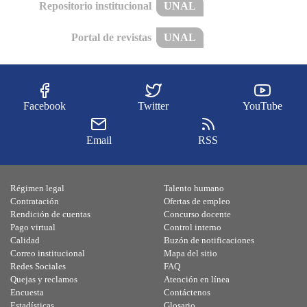
Repositorio institucional
UNAL
Portal de revistas
UNAL
Facebook
Twitter
YouTube
Email
RSS
Régimen legal
Talento humano
Contratación
Ofertas de empleo
Rendición de cuentas
Concurso docente
Pago virtual
Control interno
Calidad
Buzón de notificaciones
Correo institucional
Mapa del sitio
Redes Sociales
FAQ
Quejas y reclamos
Atención en línea
Encuesta
Contáctenos
Estadísticas
Glosario