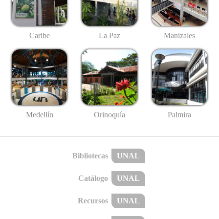
Caribe
La Paz
Manizales
Medellín
Palmira
Orinoquía
Bibliotecas
UNAL
Catálogo
UNAL
Recursos
UNAL