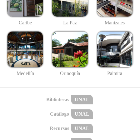
Caribe
La Paz
Manizales
Medellín
Palmira
Orinoquía
Bibliotecas
UNAL
Catálogo
UNAL
Recursos
UNAL