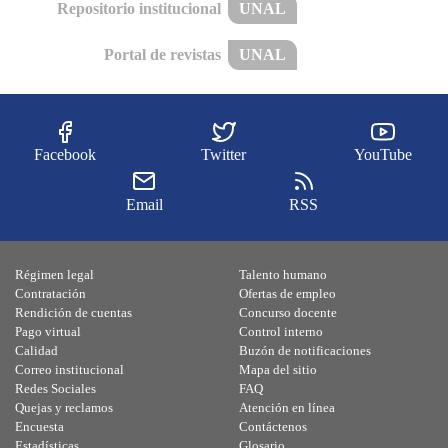
Repositorio institucional
UNAL
Portal de revistas
UNAL
Facebook
Twitter
YouTube
Email
RSS
Régimen legal
Talento humano
Contratación
Ofertas de empleo
Rendición de cuentas
Concurso docente
Pago virtual
Control interno
Calidad
Buzón de notificaciones
Correo institucional
Mapa del sitio
Redes Sociales
FAQ
Quejas y reclamos
Atención en línea
Encuesta
Contáctenos
Estadísticas
Glosario